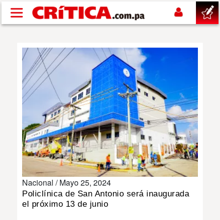
Pasar al contenido principal
buscar
SUCESOS
NACIONAL
POLÍTICA
SHOW
Nacional /
Mayo 25, 2024
DEPORTES
Policlínica de San Antonio será inaugurada
el próximo 13 de junio
MUNDO