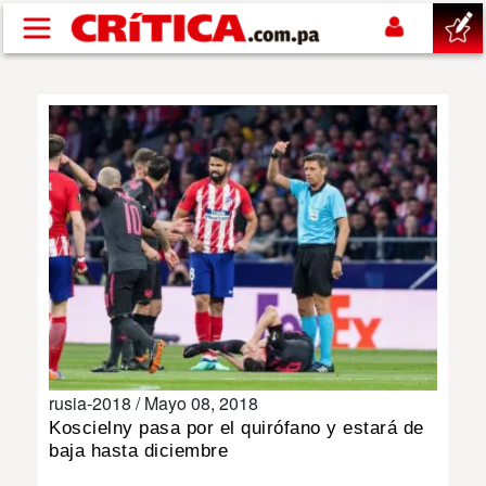
Pasar al contenido principal
buscar
SUCESOS
NACIONAL
POLÍTICA
SHOW
rusia-2018 /
Mayo 08, 2018
DEPORTES
Koscielny pasa por el quirófano y estará de
baja hasta diciembre
MUNDO