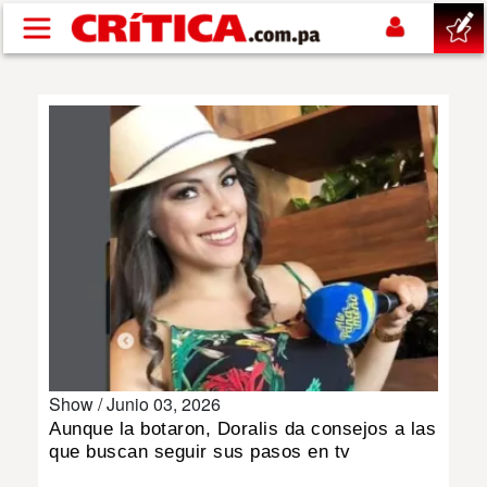
Pasar al contenido principal
buscar
SUCESOS
NACIONAL
POLÍTICA
SHOW
Show /
Junio 03, 2026
DEPORTES
Aunque la botaron, Doralis da consejos a las
que buscan seguir sus pasos en tv
MUNDO