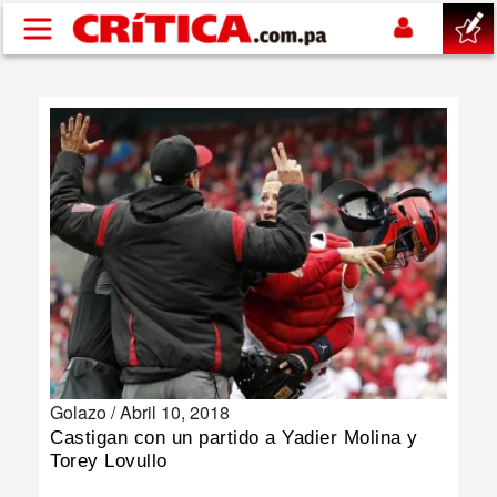
Pasar al contenido principal
buscar
SUCESOS
NACIONAL
POLÍTICA
SHOW
Golazo /
Abril 10, 2018
DEPORTES
Castigan con un partido a Yadier Molina y
Torey Lovullo
MUNDO