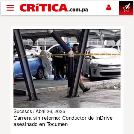
Pasar al contenido principal
buscar
SUCESOS
NACIONAL
POLÍTICA
SHOW
Sucesos /
Abril 26, 2025
DEPORTES
Carrera sin retorno: Conductor de InDrive
asesinado en Tocumen
MUNDO