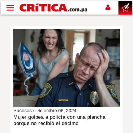
Pasar al contenido principal
buscar
SUCESOS
NACIONAL
POLÍTICA
SHOW
Sucesos /
Diciembre 06, 2024
DEPORTES
Mujer golpea a policía con una plancha
porque no recibió el décimo
MUNDO