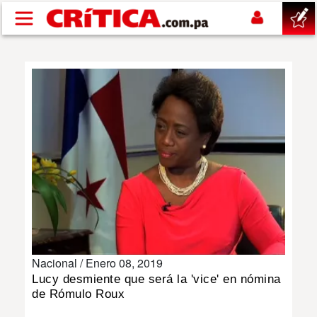
Pasar al contenido principal
buscar
SUCESOS
NACIONAL
POLÍTICA
SHOW
Nacional /
Enero 08, 2019
DEPORTES
Lucy desmiente que será la 'vice' en nómina
de Rómulo Roux
MUNDO