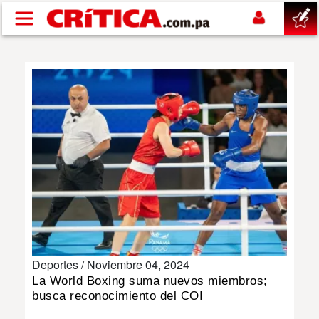
Pasar al contenido principal
buscar
SUCESOS
NACIONAL
POLÍTICA
SHOW
Deportes /
Noviembre 04, 2024
DEPORTES
La World Boxing suma nuevos miembros;
busca reconocimiento del COI
MUNDO