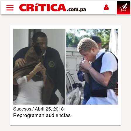
Pasar al contenido principal
buscar
SUCESOS
NACIONAL
POLÍTICA
SHOW
Sucesos /
Abril 25, 2018
DEPORTES
Reprograman audiencias
MUNDO