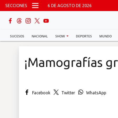
Pasar al contenido principal
SECCIONES
6 DE AGOSTO DE 2026
buscar
SUCESOS
NACIONAL
SHOW
DEPORTES
MUNDO
Sucesos
Nacional
¡Mamografías gr
Política
Show
Facebook
Twitter
WhatsApp
Deportes
Mundo