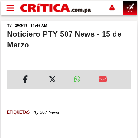
Pasar al contenido principal
TV - 20/3/18 - 11:45 AM
buscar
Noticiero PTY 507 News - 15 de
Marzo
SUCESOS
NACIONAL
POLÍTICA
SHOW
ETIQUETAS:
Pty 507 News
DEPORTES
MUNDO