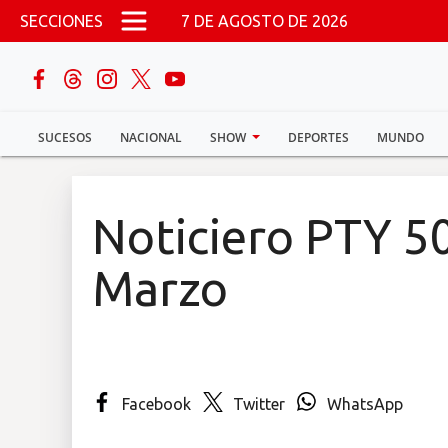
Pasar al contenido principal
SECCIONES
7 DE AGOSTO DE 2026
buscar
SUCESOS
NACIONAL
SHOW
DEPORTES
MUNDO
Sucesos
Nacional
Noticiero PTY 5
Política
Marzo
Show
Deportes
Facebook
Twitter
WhatsApp
Mundo