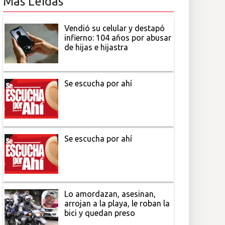
Más Leídas
Vendió su celular y destapó
infierno: 104 años por abusar
de hijas e hijastra
Se escucha por ahí
Se escucha por ahí
Lo amordazan, asesinan,
arrojan a la playa, le roban la
bici y quedan preso