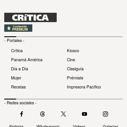
- Portales -
Crítica
Kiosco
Panamá América
Cine
Día a Día
Clasiguía
Mujer
Prémiate
Recetas
Impresora Pacífico
- Redes sociales -
Noticias
Whatsappcri
Videos
Galerías