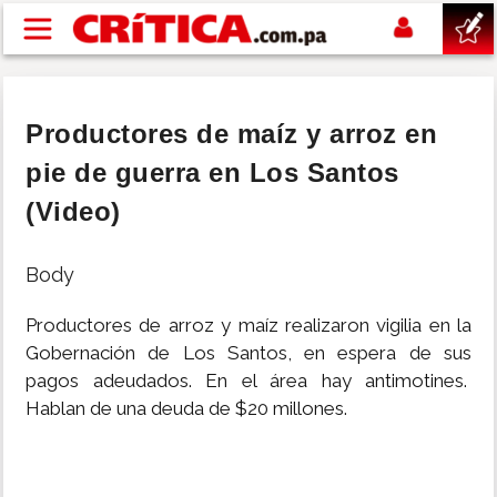
Pasar al contenido principal
buscar
Productores de maíz y arroz en
SUCESOS
pie de guerra en Los Santos
(Video)
NACIONAL
Body
POLÍTICA
Productores de arroz y maíz realizaron vigilia en la
SHOW
Gobernación de Los Santos, en espera de sus
pagos adeudados. En el área hay antimotines.
Hablan de una deuda de $20 millones.
DEPORTES
MUNDO