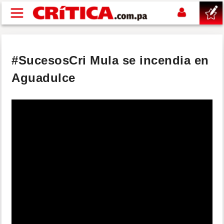
Pasar al contenido principal
buscar
#SucesosCri Mula se incendia en
SUCESOS
Aguadulce
NACIONAL
POLÍTICA
SHOW
DEPORTES
MUNDO