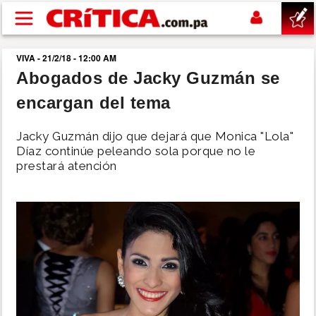
Pasar al contenido principal
VIVA - 21/2/18 - 12:00 AM
buscar
Abogados de Jacky Guzmán se
encargan del tema
SUCESOS
Jacky Guzmán dijo que dejará que Monica "Lola"
NACIONAL
Díaz continúe peleando sola porque no le
prestará atención
POLÍTICA
SHOW
DEPORTES
MUNDO