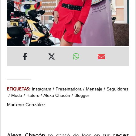
INSÓLITAS
MULTIMEDIA
IMPRESO
ETIQUETAS:
Instagram
Presentadora
Mensaje
Seguidores
Moda
Haters
Alexa Chacón
Blogger
Marlene González
Alexa Chacón
redes
se cansó de leer en sus