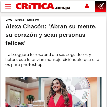
Pasar al contenido principal
VIVA - 12/6/18 - 12:15 PM
buscar
Alexa Chacón: 'Abran su mente,
su corazón y sean personas
SUCESOS
felices'
NACIONAL
La bloggera le respondió a sus seguidores y
haters que le envían mensaje diciéndole que ella
POLÍTICA
es puro photoshop.
SHOW
DEPORTES
MUNDO