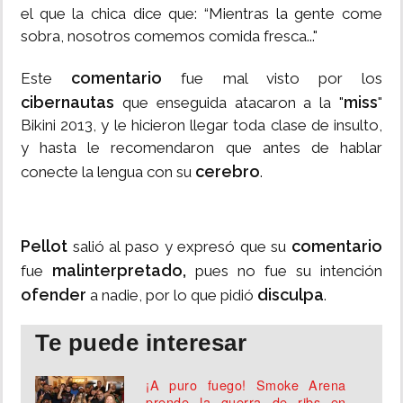
el que la chica dice que: “Mientras la gente come
sobra, nosotros comemos comida fresca..."
comentario
Este
fue mal visto por los
cibernautas
miss
que enseguida atacaron a la "
"
Bikini 2013, y le hicieron llegar toda clase de insulto,
y hasta le recomendaron que antes de hablar
cerebro
conecte la lengua con su
.
Pellot
comentario
salió al paso y expresó que su
malinterpretado,
fue
pues no fue su intención
ofender
disculpa
a nadie, por lo que pidió
.
Te puede interesar
¡A puro fuego! Smoke Arena
prende la guerra de ribs en