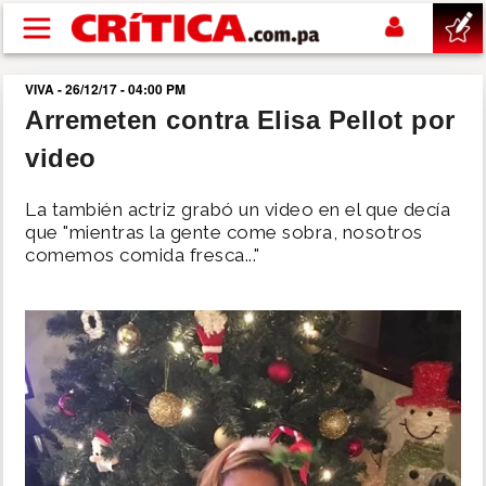
Pasar al contenido principal
VIVA - 26/12/17 - 04:00 PM
buscar
Arremeten contra Elisa Pellot por
video
SUCESOS
La también actriz grabó un video en el que decía
NACIONAL
que "mientras la gente come sobra, nosotros
comemos comida fresca..."
POLÍTICA
SHOW
DEPORTES
MUNDO