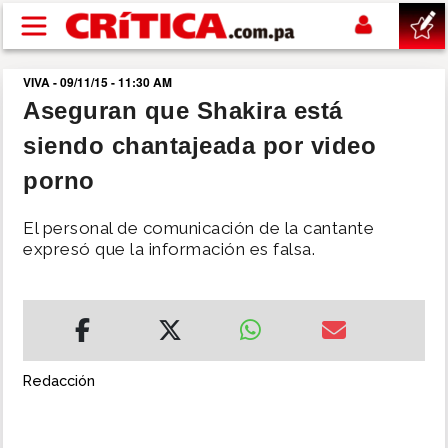
Pasar al contenido principal
VIVA - 09/11/15 - 11:30 AM
buscar
Aseguran que Shakira está
siendo chantajeada por video
SUCESOS
porno
NACIONAL
El personal de comunicación de la cantante
expresó que la información es falsa.
POLÍTICA
SHOW
DEPORTES
Redacción
MUNDO