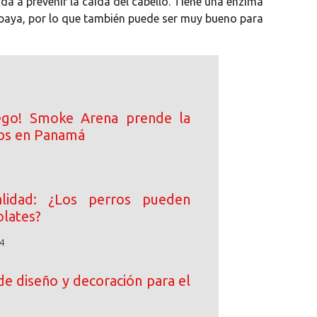
a a prevenir la caída del cabello. Tiene una enzima
apaya, por lo que también puede ser muy bueno para
ego! Smoke Arena prende la
ibs en Panamá
lidad: ¿Los perros pueden
lates?
4
de diseño y decoración para el