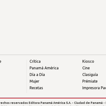
e
Crítica
Kiosco
Panamá América
Cine
Día a Día
Clasiguía
Mujer
Prémiate
Recetas
Impresora Pac
rechos reservados Editora Panamá América S.A. - Ciudad de Panamá -