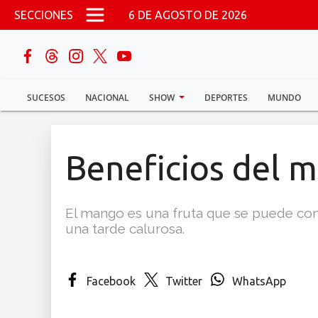
Pasar al contenido principal
SECCIONES
6 DE AGOSTO DE 2026
buscar
SUCESOS
NACIONAL
SHOW
DEPORTES
MUNDO
Sucesos
Nacional
Beneficios del 
Política
El mango es una fruta que se puede conv
Show
una tarde calurosa.
Deportes
Facebook
Twitter
WhatsApp
Mundo