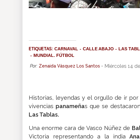
ETIQUETAS:
CARNAVAL
CALLE ABAJO
LAS TAB
MUNDIAL. FÚTBOL
Miércoles 14 d
Por:
Zenaida Vásquez Los Santos
-
Historias, leyendas y el orgullo de ir p
vivencias
panameña
s que se destacaron
Las Tablas.
Una enorme cara de Vasco Núñez de
Ba
Victoria representando a la india
Ana