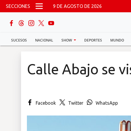
Pasar al contenido principal
SECCIONES
9 DE AGOSTO DE 2026
buscar
SUCESOS
NACIONAL
SHOW
DEPORTES
MUNDO
Sucesos
Nacional
Calle Abajo se v
Política
Show
Facebook
Twitter
WhatsApp
Deportes
Mundo