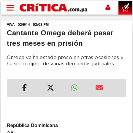
Pasar al contenido principal
VIVA - 02/6/14 - 03:03 PM
buscar
Cantante Omega deberá pasar
tres meses en prisión
SUCESOS
Omega ya ha estado preso en otras ocasiones y
NACIONAL
ha sido objeto de varias demandas judiciales.
POLÍTICA
SHOW
DEPORTES
República Dominicana
MUNDO
AP