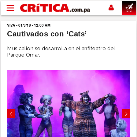
Pasar al contenido principal
VIVA - 01/3/18 - 12:00 AM
buscar
Cautivados con ‘Cats’
SUCESOS
Musicalion se desarrolla en el anfiteatro del
Parque Omar.
NACIONAL
POLÍTICA
SHOW
DEPORTES
Previous
Next
MUNDO