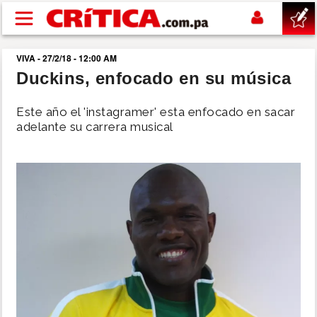
Pasar al contenido principal
VIVA - 27/2/18 - 12:00 AM
buscar
Duckins, enfocado en su música
SUCESOS
Este año el 'instagramer' esta enfocado en sacar
adelante su carrera musical
NACIONAL
POLÍTICA
SHOW
DEPORTES
MUNDO