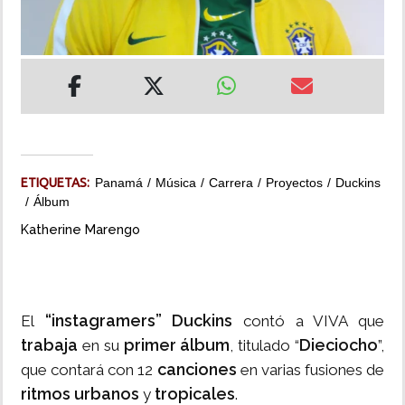
INSÓLITAS
MULTIMEDIA
IMPRESO
ETIQUETAS:
Panamá
Música
Carrera
Proyectos
Duckins
Álbum
Katherine Marengo
“instagramers” Duckins
El
contó a VIVA que
trabaja
primer álbum
Dieciocho
en su
, titulado “
”,
canciones
que contará con 12
en varias fusiones de
ritmos urbanos
tropicales
y
.