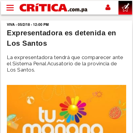
Pasar al contenido principal
VIVA - 05/2/18 - 12:00 PM
buscar
Expresentadora es detenida en
Los Santos
SUCESOS
La expresentadora tendrá que comparecer ante
NACIONAL
el Sistema Penal Acusatorio de la provincia de
Los Santos.
POLÍTICA
SHOW
DEPORTES
MUNDO