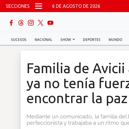
Pasar al contenido principal
SECCIONES
6 DE AGOSTO DE 2026
buscar
SUCESOS
NACIONAL
SHOW
DEPORTES
MUNDO
Sucesos
Nacional
Familia de Avicii
Política
ya no tenía fuer
Show
encontrar la paz
Deportes
Mediante un comunicado, la familia del 
perfeccionista y trabajaba a un ritmo qu
Mundo