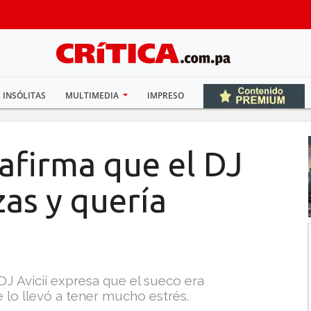
INSÓLITAS
MULTIMEDIA
IMPRESO
 afirma que el DJ
zas y quería
DJ Avicii expresa que el sueco era
e lo llevó a tener mucho estrés.