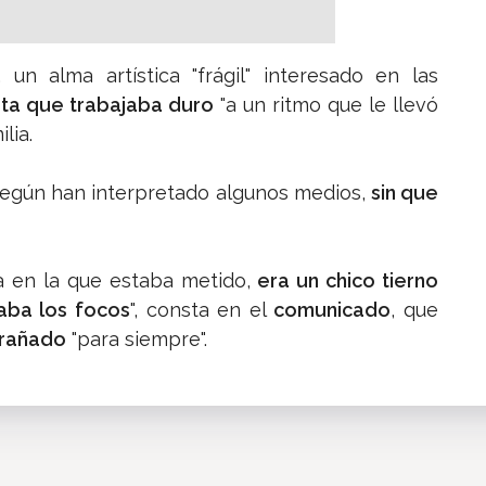
 un alma artística "frágil" interesado en las
sta que trabajaba duro
"a un ritmo que le llevó
lia.
según han interpretado algunos medios,
sin que
a en la que estaba metido,
era un chico tierno
aba los focos
", consta en el
comunicado
, que
trañado
"para siempre".