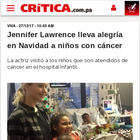
Pasar al contenido principal
VIVA - 27/12/17 - 10:45 AM
buscar
Jennifer Lawrence lleva alegría
en Navidad a niños con cáncer
SUCESOS
La actriz visitó a los niños que son atendidos de
NACIONAL
cáncer en el hospital infantil.
POLÍTICA
SHOW
DEPORTES
MUNDO