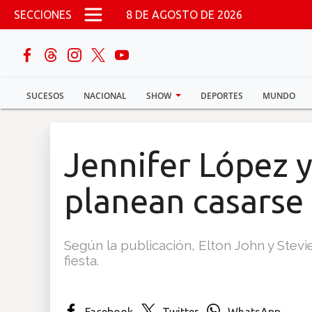
Pasar al contenido principal
SECCIONES
8 DE AGOSTO DE 2026
buscar
SUCESOS
NACIONAL
SHOW
DEPORTES
MUNDO
Sucesos
Nacional
Jennifer López 
Política
planean casarse 
Show
Según la publicación, Elton John y Stevi
Deportes
fiesta.
Mundo
Facebook
Twitter
WhatsApp