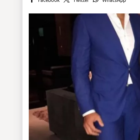
Insólitas
Multimedia
Impreso