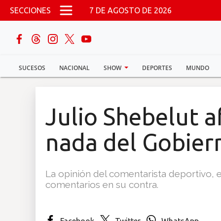
Pasar al contenido principal
SECCIONES
7 DE AGOSTO DE 2026
buscar
SUCESOS
NACIONAL
SHOW
DEPORTES
MUNDO
Sucesos
Nacional
Julio Shebelut 
Política
nada del Gobier
Show
La opinión del comentarista deportivo, e
Deportes
comentarios en su contra.
Mundo
Facebook
Twitter
WhatsApp