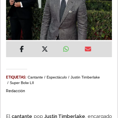
INSÓLITAS
MULTIMEDIA
IMPRESO
ETIQUETAS:
Cantante
Espectáculo
Justin Timberlake
Super Bolw LII
Redacción
El
cantante
pop
Justin Timberlake
, encargado