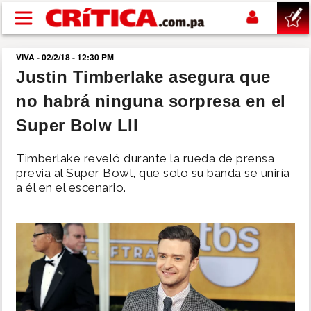
Pasar al contenido principal
VIVA - 02/2/18 - 12:30 PM
buscar
Justin Timberlake asegura que
no habrá ninguna sorpresa en el
SUCESOS
Super Bolw LII
NACIONAL
Timberlake reveló durante la rueda de prensa
previa al Super Bowl, que solo su banda se uniría
POLÍTICA
a él en el escenario.
SHOW
DEPORTES
MUNDO