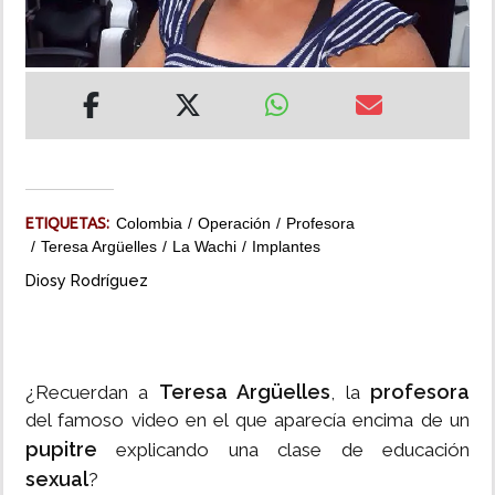
INSÓLITAS
MULTIMEDIA
IMPRESO
ETIQUETAS:
Colombia
Operación
Profesora
Teresa Argüelles
La Wachi
Implantes
Diosy Rodríguez
Teresa Argüelles
profesora
¿Recuerdan a
, la
del famoso video en el que aparecía encima de un
pupitre
explicando una clase de educación
sexual
?