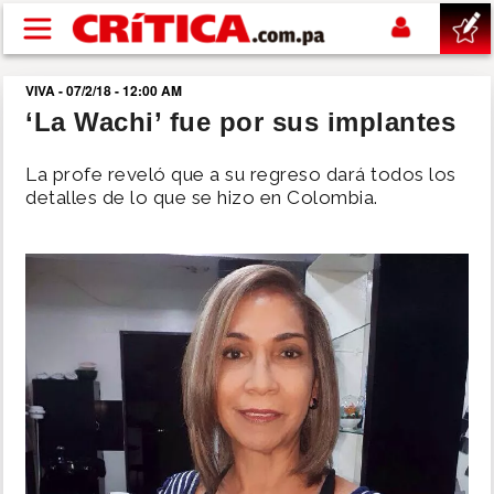
Pasar al contenido principal
VIVA - 07/2/18 - 12:00 AM
buscar
‘La Wachi’ fue por sus implantes
SUCESOS
La profe reveló que a su regreso dará todos los
detalles de lo que se hizo en Colombia.
NACIONAL
POLÍTICA
SHOW
DEPORTES
MUNDO