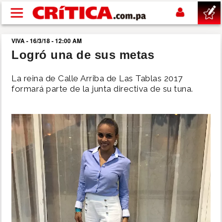
Pasar al contenido principal
VIVA - 16/3/18 - 12:00 AM
buscar
Logró una de sus metas
SUCESOS
La reina de Calle Arriba de Las Tablas 2017
formará parte de la junta directiva de su tuna.
NACIONAL
POLÍTICA
SHOW
DEPORTES
MUNDO