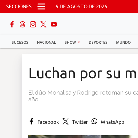
Pasar al contenido principal
SECCIONES
9 DE AGOSTO DE 2026
buscar
SUCESOS
NACIONAL
SHOW
DEPORTES
MUNDO
Sucesos
Nacional
Luchan por su m
Política
El dúo Monalisa y Rodrigo retoman su car
Show
año
Deportes
Facebook
Twitter
WhatsApp
Mundo