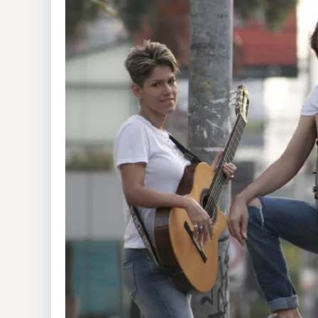
Insólitas
Multimedia
Impreso