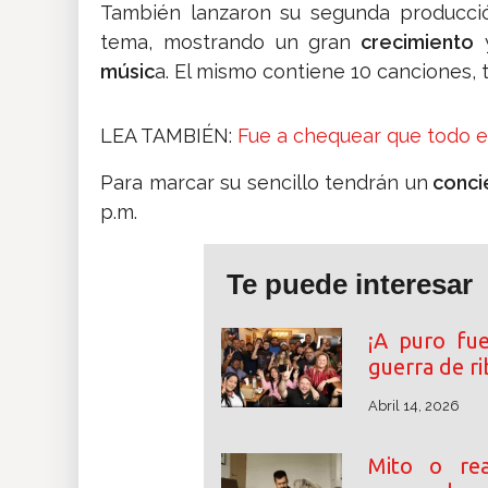
También lanzaron su segunda producción
tema, mostrando un gran
crecimiento
y
músic
a. El mismo contiene 10 canciones, 
LEA TAMBIÉN:
Fue a chequear que todo e
Para marcar su sencillo tendrán un
conci
p.m.
Te puede interesar
¡A puro fu
guerra de r
Abril 14, 2026
Mito o rea