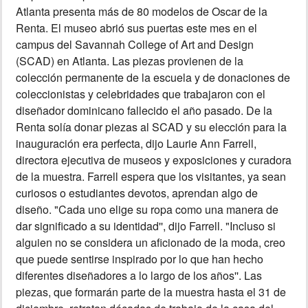
Atlanta presenta más de 80 modelos de Oscar de la
INSÓLITAS
Renta. El museo abrió sus puertas este mes en el
campus del Savannah College of Art and Design
(SCAD) en Atlanta. Las piezas provienen de la
MULTIMEDIA
colección permanente de la escuela y de donaciones de
coleccionistas y celebridades que trabajaron con el
IMPRESO
diseñador dominicano fallecido el año pasado. De la
Renta solía donar piezas al SCAD y su elección para la
inauguración era perfecta, dijo Laurie Ann Farrell,
directora ejecutiva de museos y exposiciones y curadora
de la muestra. Farrell espera que los visitantes, ya sean
curiosos o estudiantes devotos, aprendan algo de
diseño. "Cada uno elige su ropa como una manera de
dar significado a su identidad'', dijo Farrell. "Incluso si
alguien no se considera un aficionado de la moda, creo
que puede sentirse inspirado por lo que han hecho
diferentes diseñadores a lo largo de los años''. Las
piezas, que formarán parte de la muestra hasta el 31 de