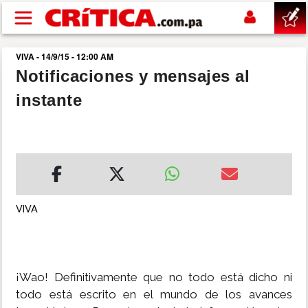
Pasar al contenido principal
VIVA - 14/9/15 - 12:00 AM
buscar
Notificaciones y mensajes al
instante
SUCESOS
NACIONAL
POLÍTICA
VIVA
SHOW
DEPORTES
¡Wao! Definitivamente que no todo está dicho ni
todo está escrito en el mundo de los avances
MUNDO