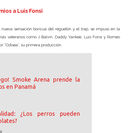
mios a Luis Fonsi
la nueva sensación boricua del reguetón y el trap, se impuso en la
s más veteranos como J Balvin, Daddy Yankee, Luis Fonsi y Romeo
por “Odisea”, su primera producción.
ego! Smoke Arena prende la
ibs en Panamá
lidad: ¿Los perros pueden
lates?
4