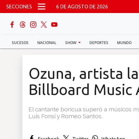
Pasar al contenido principal
SECCIONES
6 DE AGOSTO DE 2026
buscar
SUCESOS
NACIONAL
SHOW
DEPORTES
MUNDO
Sucesos
Nacional
Ozuna, artista la
Política
Billboard Music
Show
El cantante boricua superó a músicos m
Deportes
Luis Fonsi y Romeo Santos.
Mundo
Facebook
Twitter
WhatsApp