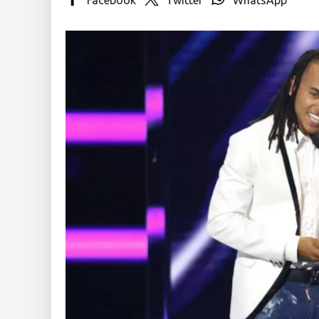
Insólitas
Multimedia
Impreso