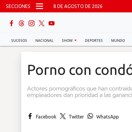
Pasar al contenido principal
SECCIONES
8 DE AGOSTO DE 2026
buscar
SUCESOS
NACIONAL
SHOW
DEPORTES
MUNDO
Sucesos
Nacional
Porno con cond
Política
Actores pornográficos que han contraído
Show
empleadores dan prioridad a las gananci
Deportes
Facebook
Twitter
WhatsApp
Mundo