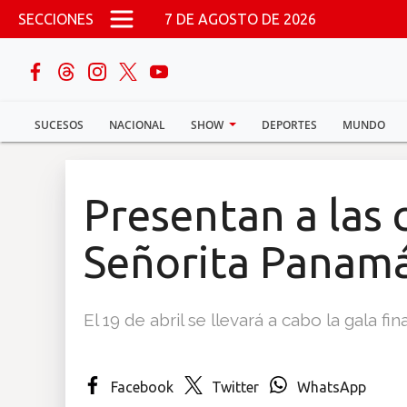
Pasar al contenido principal
SECCIONES
7 DE AGOSTO DE 2026
buscar
SUCESOS
NACIONAL
SHOW
DEPORTES
MUNDO
Sucesos
Nacional
Presentan a las 
Política
Señorita Panam
Show
El 19 de abril se llevará a cabo la gala fin
Deportes
Facebook
Twitter
WhatsApp
Mundo