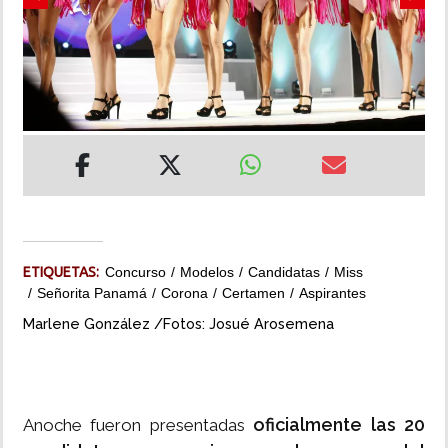
Previous
Next
INSÓLITAS
MULTIMEDIA
IMPRESO
ETIQUETAS:
Concurso
Modelos
Candidatas
Miss
Señorita Panamá
Corona
Certamen
Aspirantes
Marlene González /Fotos: Josué Arosemena
oficialmente las 20
Anoche fueron presentadas