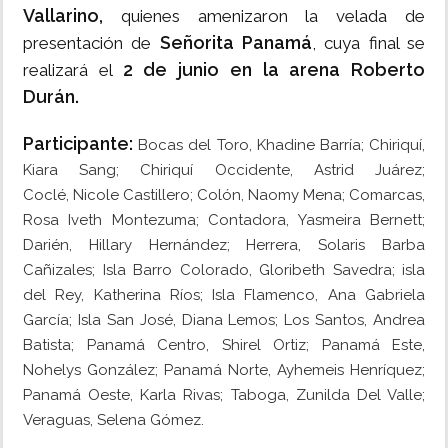
Vallarino,
quienes amenizaron la velada de
Señorita Panamá
presentación de
, cuya final se
2 de junio en la arena Roberto
realizará el
Durán.
Participante:
Bocas del Toro,
Khadine Barría
; Chiriquí,
Kiara Sang; Chiriquí Occidente, Astrid Juárez;
Coclé,
Nicole Castillero; Colón,
Naomy Mena;
Comarcas,
Rosa Iveth Montezuma; Contadora, Yasmeira Bernett;
Darién, Hillary Hernández; Herrera, Solaris Barba
Cañizales; Isla Barro Colorado, Gloribeth Savedra; isla
del Rey, Katherina Ríos; Isla Flamenco, Ana Gabriela
García; Isla San José, Diana Lemos; Los Santos, Andrea
Batista; Panamá Centro, Shirel Ortiz; Panamá Este,
Nohelys González; Panamá Norte, Ayhemeis Henríquez;
Panamá Oeste, Karla Rivas; Taboga, Zunilda Del Valle;
Veraguas, Selena Gómez.