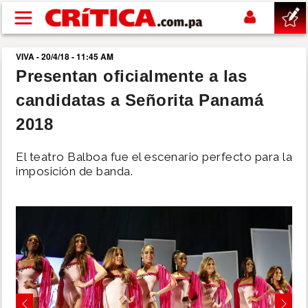
Pasar al contenido principal
VIVA - 20/4/18 - 11:45 AM
buscar
Presentan oficialmente a las
candidatas a Señorita Panamá
SUCESOS
2018
NACIONAL
El teatro Balboa fue el escenario perfecto para la
imposición de banda.
POLÍTICA
SHOW
DEPORTES
MUNDO