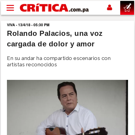
Pasar al contenido principal
VIVA - 13/4/18 - 05:30 PM
buscar
Rolando Palacios, una voz
cargada de dolor y amor
SUCESOS
En su andar ha compartido escenarios con
NACIONAL
artistas reconocidos
POLÍTICA
SHOW
DEPORTES
MUNDO