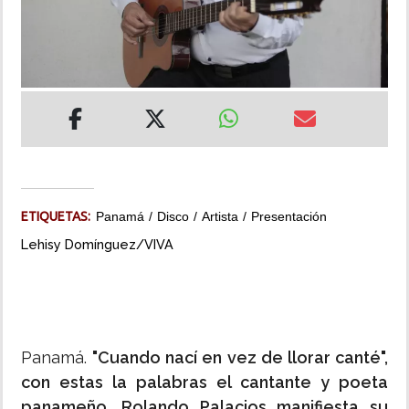
INSÓLITAS
MULTIMEDIA
IMPRESO
ETIQUETAS:
Panamá
Disco
Artista
Presentación
Lehisy Domínguez/VIVA
Panamá.
"Cuando nací en vez de llorar canté",
con estas la palabras el cantante y poeta
panameño, Rolando Palacios manifiesta su