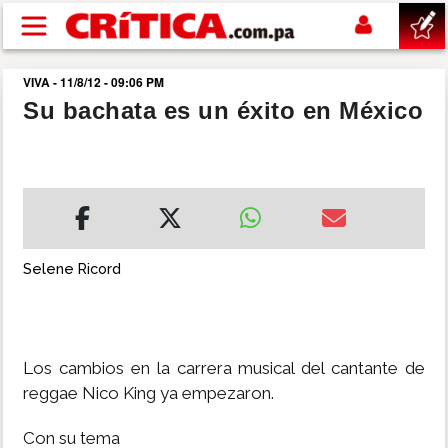
Pasar al contenido principal
VIVA - 11/8/12 - 09:06 PM
buscar
Su bachata es un éxito en México
SUCESOS
NACIONAL
POLÍTICA
Selene Ricord
SHOW
Los cambios en la carrera musical del cantante de
DEPORTES
reggae Nico King ya empezaron.
MUNDO
Con su tema