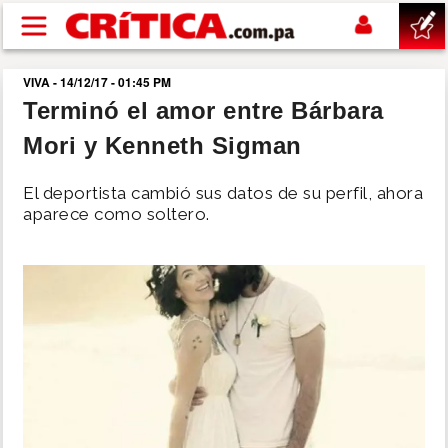
Pasar al contenido principal
VIVA - 14/12/17 - 01:45 PM
buscar
Terminó el amor entre Bárbara
Mori y Kenneth Sigman
SUCESOS
El deportista cambió sus datos de su perfil, ahora
NACIONAL
aparece como soltero.
POLÍTICA
SHOW
DEPORTES
MUNDO