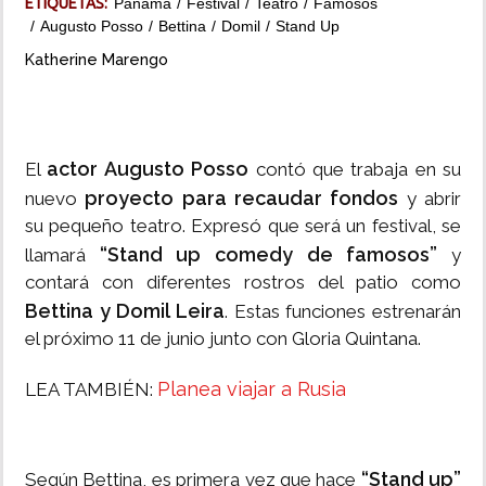
ETIQUETAS:
Panamá
Festival
Teatro
Famosos
Augusto Posso
Bettina
Domil
Stand Up
INSÓLITAS
Katherine Marengo
MULTIMEDIA
IMPRESO
actor Augusto Posso
El
contó que trabaja en su
proyecto para recaudar fondos
nuevo
y abrir
su pequeño teatro. Expresó que será un festival, se
“Stand up comedy de famosos”
llamará
y
contará con diferentes rostros del patio como
Bettina y Domil Leira
. Estas funciones estrenarán
el próximo 11 de junio junto con Gloria Quintana.
Planea viajar a Rusia
LEA TAMBIÉN:
“Stand up”
Según Bettina, es primera vez que hace