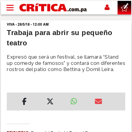
Pasar al contenido principal
VIVA - 28/5/18 - 12:00 AM
buscar
Trabaja para abrir su pequeño
teatro
SUCESOS
Expresó que será un festival, se llamará “Stand
NACIONAL
up comedy de famosos” y contará con diferentes
rostros del patio como Bettina y Domil Leira.
POLÍTICA
SHOW
DEPORTES
MUNDO