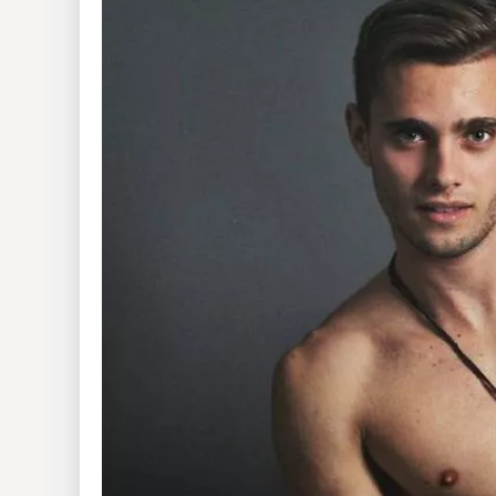
Insólitas
Multimedia
Impreso