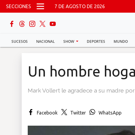
Pasar al contenido principal
SECCIONES
7 DE AGOSTO DE 2026
buscar
SUCESOS
NACIONAL
SHOW
DEPORTES
MUNDO
Sucesos
Nacional
Un hombre hogar
Política
Mark Vollert le agradece a su madre por 
Show
Deportes
Facebook
Twitter
WhatsApp
Mundo