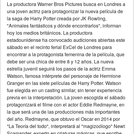
La productora Warner Bros Pictures busca en Londres a
una joven actriz para protagonizar la nueva película de
INSÓLITAS
la saga de Harry Potter creada por JK Rowling,
"Animales fantásticos y dónde encontrarlos", informan
MULTIMEDIA
hoy los medios británicos. La productora
estadounidense ha convocado audiciones abiertas este
IMPRESO
sábado en el recinto ferial ExCel de Londres para
encontrar a la protagonista femenina de la película, que
debe ser una chica de entre 8 y 12 años. La nueva
estrella juvenil seguirá los pasos de la actriz Emma
Watson, famosa intérprete del personaje de Hermione
Granger en las siete películas de Harry Potter. Watson
fue elegida en un casting similar, sin tener experiencia
previa en la interpretación. La joven escogida el sábado
protagonizará el filme con el actor Eddie Redmayne, en
la que será una de las producciones más importantes
del año. Redmayne, que obtuvo el Oscar en 2014 por
"La Teoría del todo", interpretará al "magizoólogo" Newt
Scamander, experto en criaturas mágicas, que escribe