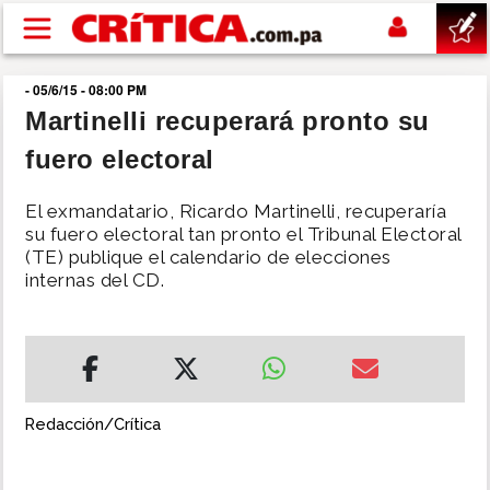
Pasar al contenido principal
- 05/6/15 - 08:00 PM
buscar
Martinelli recuperará pronto su
fuero electoral
SUCESOS
El exmandatario, Ricardo Martinelli, recuperaría
NACIONAL
su fuero electoral tan pronto el Tribunal Electoral
(TE) publique el calendario de elecciones
internas del CD.
POLÍTICA
SHOW
DEPORTES
Redacción/Crítica
MUNDO