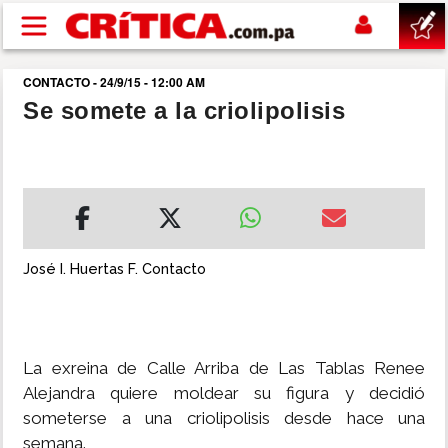
Pasar al contenido principal
CONTACTO - 24/9/15 - 12:00 AM
buscar
Se somete a la criolipolisis
SUCESOS
NACIONAL
POLÍTICA
José I. Huertas F. Contacto
SHOW
La exreina de Calle Arriba de Las Tablas Renee
DEPORTES
Alejandra quiere moldear su figura y decidió
someterse a una criolipolisis desde hace una
MUNDO
semana.