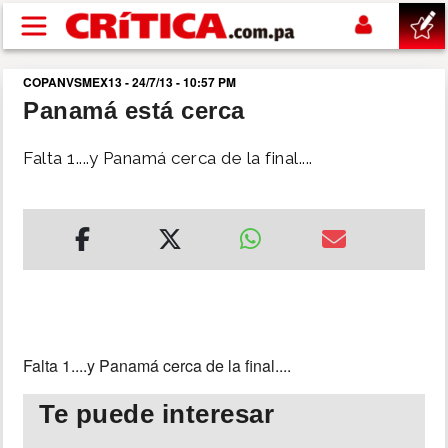
Pasar al contenido principal
COPANVSMEX13 - 24/7/13 - 10:57 PM
buscar
Panamá está cerca
SUCESOS
Falta 1....y Panamá cerca de la final....
NACIONAL
POLÍTICA
SHOW
Falta 1....y Panamá cerca de la final....
DEPORTES
Te puede interesar
MUNDO