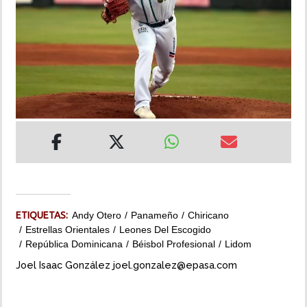
INSÓLITAS
MULTIMEDIA
IMPRESO
ETIQUETAS:
Andy Otero
Panameño
Chiricano
Estrellas Orientales
Leones Del Escogido
República Dominicana
Béisbol Profesional
Lidom
Joel Isaac González joel.gonzalez@epasa.com