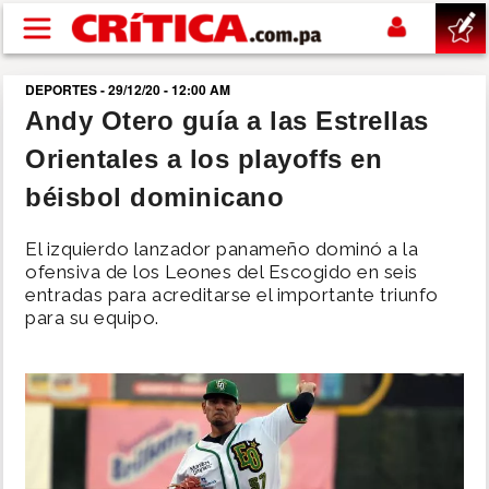
Pasar al contenido principal
DEPORTES - 29/12/20 - 12:00 AM
buscar
Andy Otero guía a las Estrellas
Orientales a los playoffs en
SUCESOS
béisbol dominicano
NACIONAL
El izquierdo lanzador panameño dominó a la
ofensiva de los Leones del Escogido en seis
POLÍTICA
entradas para acreditarse el importante triunfo
para su equipo.
SHOW
DEPORTES
MUNDO