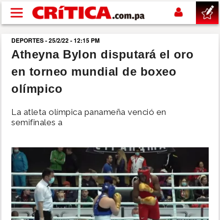
Pasar al contenido principal
DEPORTES - 25/2/22 - 12:15 PM
buscar
Atheyna Bylon disputará el oro
en torneo mundial de boxeo
SUCESOS
olímpico
NACIONAL
La atleta olímpica panameña venció en
semifinales a
POLÍTICA
SHOW
DEPORTES
MUNDO