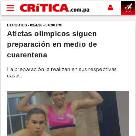
Pasar al contenido principal
DEPORTES - 02/4/20 - 04:30 PM
buscar
Atletas olímpicos siguen
preparación en medio de
SUCESOS
cuarentena
NACIONAL
La preparación la realizan en sus respectivas
casas.
POLÍTICA
SHOW
DEPORTES
MUNDO