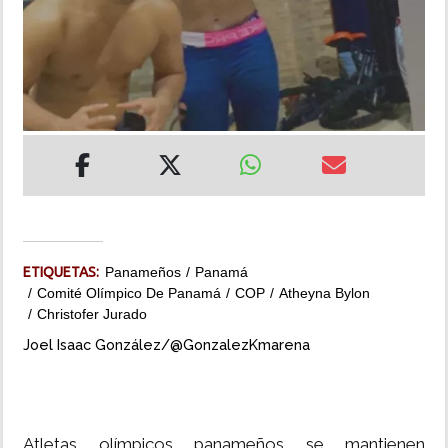
INSÓLITAS
MULTIMEDIA
IMPRESO
ETIQUETAS:
Panameños
Panamá
Comité Olímpico De Panamá
COP
Atheyna Bylon
Christofer Jurado
Joel Isaac González/@GonzalezKmarena
Atletas olímpicos panameños se mantienen